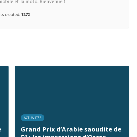
mobile et la moto. Bienvenue !
ts created:
1272
ACTUALITÉS
e
Grand Prix d’Arabie saoudite de