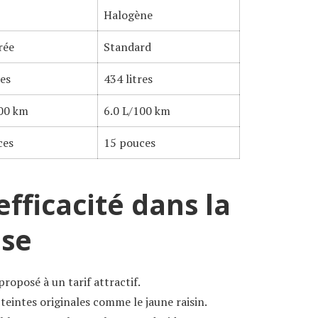
Halogène
rée
Standard
res
434 litres
100 km
6.0 L/100 km
ces
15 pouces
efficacité dans la
ase
roposé à un tarif attractif.
eintes originales comme le jaune raisin.