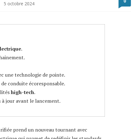
0
5 octobre 2024
lectrique
.
chainement.
c une technologie de pointe.
 de conduite écoresponsable.
lités
high-tech
.
 à jour avant le lancement.
trifiée prend un nouveau tournant avec
lectrique qui promet de redéfinir les standards