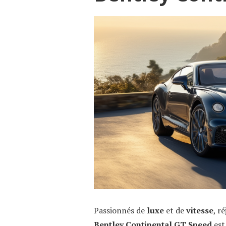
Passionnés de
luxe
et de
vitesse
, r
Bentley Continental GT Speed
est 