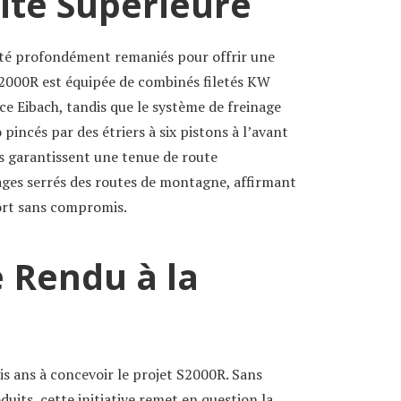
ité Supérieure
été profondément remaniés pour offrir une
S2000R est équipée de combinés filetés KW
ice Eibach, tandis que le système de freinage
pincés par des étriers à six pistons à l’avant
ts garantissent une tenue de route
rages serrés des routes de montagne, affirmant
port sans compromis.
Rendu à la
is ans à concevoir le projet S2000R. Sans
uits, cette initiative remet en question la