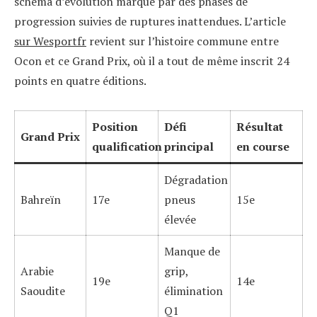
schéma d’évolution marqué par des phases de
progression suivies de ruptures inattendues. L’article
sur Wesportfr
revient sur l’histoire commune entre
Ocon et ce Grand Prix, où il a tout de même inscrit 24
points en quatre éditions.
Position
Défi
Résultat
Grand Prix
qualification
principal
en course
Dégradation
Bahreïn
17e
pneus
15e
élevée
Manque de
Arabie
grip,
19e
14e
Saoudite
élimination
Q1