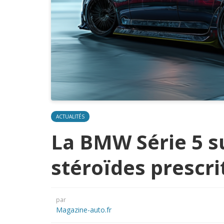
ACTUALITÉS
La BMW Série 5 s
stéroïdes prescri
par
Magazine-auto.fr