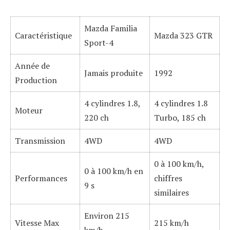
Mazda Familia
Caractéristique
Mazda 323 GTR
Sport-4
Année de
Jamais produite
1992
Production
4 cylindres 1.8,
4 cylindres 1.8
Moteur
220 ch
Turbo, 185 ch
Transmission
4WD
4WD
0 à 100 km/h,
0 à 100 km/h en
Performances
chiffres
9 s
similaires
Environ 215
Vitesse Max
215 km/h
km/h