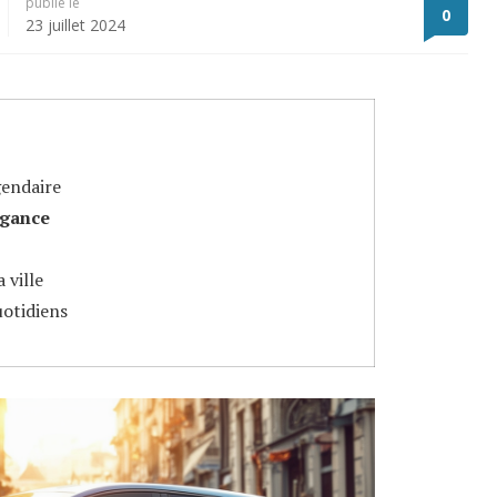
publié le
0
23 juillet 2024
gendaire
égance
 ville
uotidiens