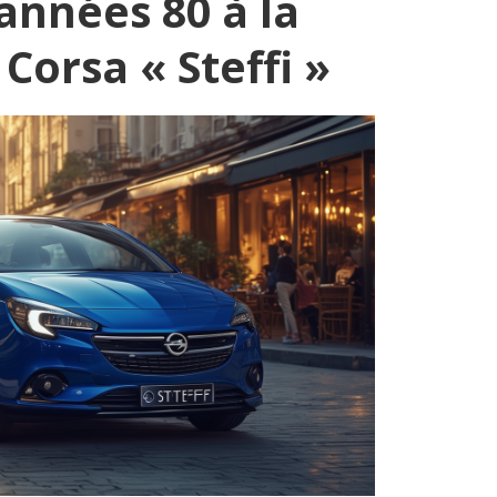
années 80 à la
Corsa « Steffi »