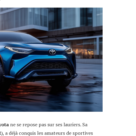
yota
ne se repose pas sur ses lauriers. Sa
), a déjà conquis les amateurs de sportives