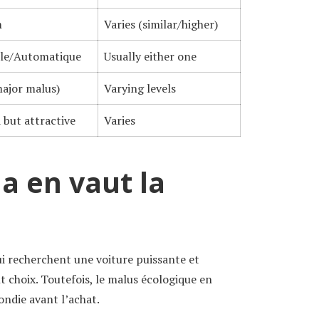
m
Varies (similar/higher)
le/Automatique
Usually either one
ajor malus)
Varying levels
 but attractive
Varies
la en vaut la
i recherchent une voiture puissante et
nt choix. Toutefois, le malus écologique en
ndie avant l’achat.