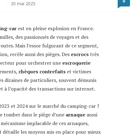
0
20 mai 2025
ing-car
est en pleine explosion en France.
amilles, des passionnés de voyages et des
routes. Mais l’essor fulgurant de ce segment,
on, recèle aussi des pièges. Des
escrocs
très
 secteur pour orchestrer une
escroquerie
sements,
chèques contrefaits
et victimes
es dizaines de particuliers, souvent démunis
t à l’opacité des transactions sur internet.
 2023 et 2024 sur le marché du camping-car ?
 de tomber dans le piège d’une
arnaque
aussi
e mécanisme implacable de ces arnaques,
t détaille les moyens mis en place pour mieux