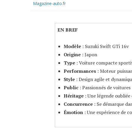
Magazine-auto.fr
EN BREF
Modèle
: Suzuki Swift GTi 16v
Origine
: Japon
Type
: Voiture compacte sporti
Performances
: Moteur puissan
Style
: Design agile et dynamiq
Public
: Passionnés de voiture
Héritage
: Une légende oubliée
Concurrence
: Se démarque dan
Émotion
: Une expérience de c