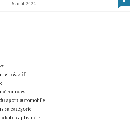
0
6 août 2024
ve
t et réactif
ue
s méconnues
 du sport automobile
s sa catégorie
onduite captivante