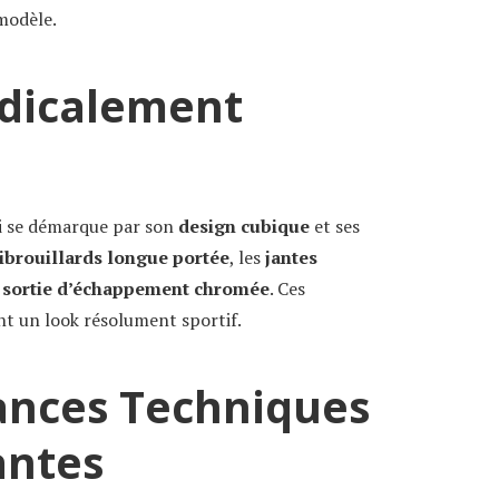
modèle.
dicalement
i se démarque par son
design cubique
et ses
ibrouillards longue portée
, les
jantes
 sortie d’échappement chromée
. Ces
ent un look résolument sportif.
ances Techniques
antes