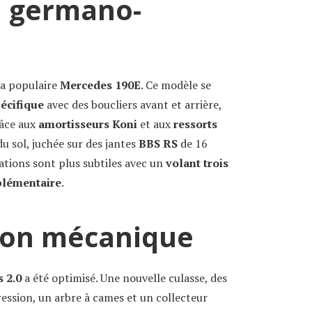
n germano-
la populaire
Mercedes 190E
. Ce modèle se
pécifique
avec des boucliers avant et arrière,
râce aux
amortisseurs Koni
et aux
ressorts
du sol, juchée sur des jantes
BBS RS
de 16
cations sont plus subtiles avec un
volant trois
plémentaire
.
ion mécanique
 2.0
a été optimisé. Une nouvelle culasse, des
ession, un arbre à cames et un collecteur