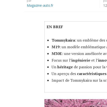
par
pu
Magazine-auto.fr
12
EN BREF
Tommykaira
: un emblème des 
M19
: un modèle emblématique a
M30E
: une version améliorée a
Focus sur l’
ingénierie
et l’
inno
Un
héritage
de passion pour la v
Un aperçu des
caractéristique
Impact de Tommykaira sur la s