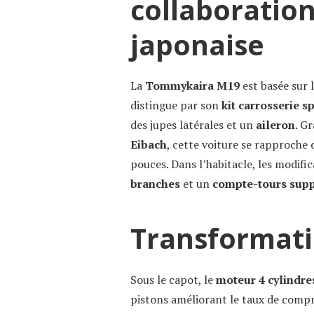
collaboratio
japonaise
La
Tommykaira M19
est basée sur 
distingue par son
kit carrosserie s
des jupes latérales et un
aileron
. G
Eibach
, cette voiture se rapproche 
pouces. Dans l’habitacle, les modifi
branches
et un
compte-tours sup
Transformat
Sous le capot, le
moteur 4 cylindres
pistons améliorant le taux de compr