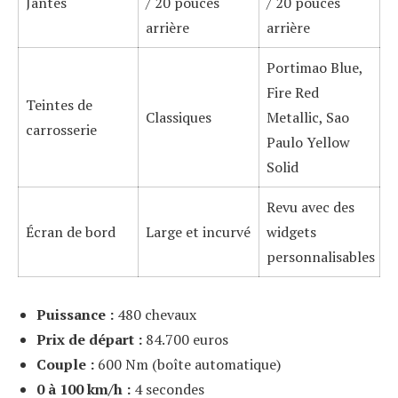
Jantes
/ 20 pouces
/ 20 pouces
arrière
arrière
Portimao Blue,
Fire Red
Teintes de
Classiques
Metallic, Sao
carrosserie
Paulo Yellow
Solid
Revu avec des
Écran de bord
Large et incurvé
widgets
personnalisables
Puissance :
480 chevaux
Prix de départ :
84.700 euros
Couple :
600 Nm (boîte automatique)
0 à 100 km/h :
4 secondes