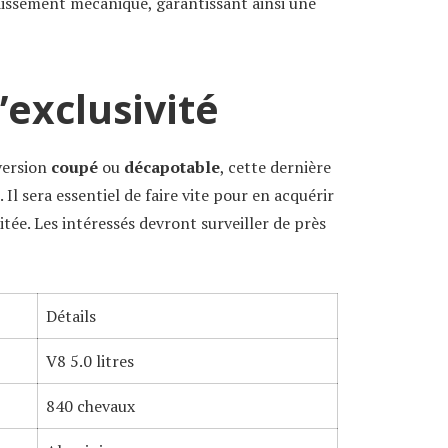
idissement mécanique, garantissant ainsi une
exclusivité
version
coupé
ou
décapotable
, cette dernière
Il sera essentiel de faire vite pour en acquérir
itée. Les intéressés devront surveiller de près
Détails
V8 5.0 litres
840 chevaux