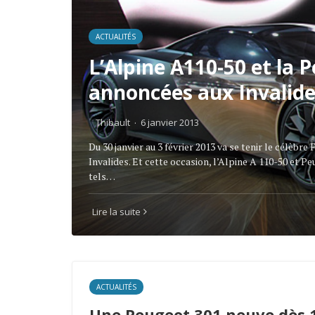
ACTUALITÉS
L’Alpine A110-50 et la
annoncées aux Invalid
Thibault
·
6 janvier 2013
Du 30 janvier au 3 février 2013 va se tenir le célèbr
Invalides. Et cette occasion, l’Alpine A 110-50 et P
tels…
Lire la suite
ACTUALITÉS
Une Peugeot 301 neuve dès 1