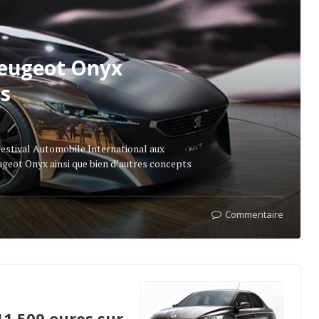
 Peugeot Onyx
es
e Festival Automobile International aux
eugeot Onyx ainsi que bien d’autres concepts
Commentaire
1 500 euros sur